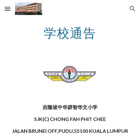
Skip to main content
Skip to navigation
学校通告
吉隆坡中华辟智华文小学
SJK(C) CHONG FAH PHIT CHEE
JALAN BRUNEI OFF,PUDU,55100 KUALA LUMPUR